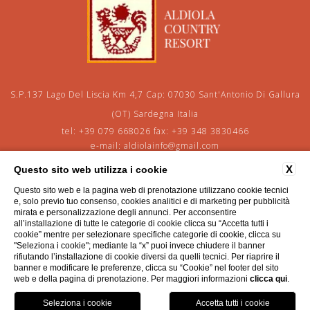
S.P.137 Lago Del Liscia Km 4,7 Cap: 07030 Sant'Antonio Di Gallura
(OT) Sardegna Italia
tel:
+39 079 668026
fax:
+39 348 3830466
e-mail:
aldiolainfo@gmail.com
P.Iva: 01205930918
X
Questo sito web utilizza i cookie
Questo sito web e la pagina web di prenotazione utilizzano cookie tecnici
CONTATTI
PRIVACY
COOKIE POLICY
DATI SOCIETARI
CONTRIBUTI PUBBLICI
e, solo previo tuo consenso, cookies analitici e di marketing per pubblicità
ACCESSIBILITY
mirata e personalizzazione degli annunci. Per acconsentire
all’installazione di tutte le categorie di cookie clicca su “Accetta tutti i
cookie” mentre per selezionare specifiche categorie di cookie, clicca su
"Seleziona i cookie"; mediante la “x” puoi invece chiudere il banner
rifiutando l’installazione di cookie diversi da quelli tecnici. Per riaprire il
banner e modificare le preferenze, clicca su “Cookie” nel footer del sito
WEBSITE BY BLASTNESS
web e della pagina di prenotazione. Per maggiori informazioni
clicca qui
.