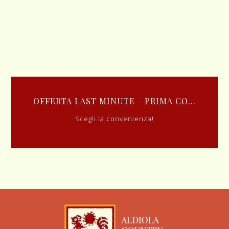
IMA CO...
PRENOTA PRIMA E RISPARMIA - 
Scegli la convenienza!