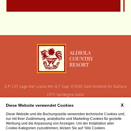
S.P.137 Lago Del Liscia Km 4,7 Cap: 07030 Sant'Antonio Di Gallura
(OT) Sardegna Italia
tel:
+39 079 668026
fax:
+39 348 3830466
X
Diese Website verwendet Cookies
e-mail:
aldiolainfo@gmail.com
P.Iva: 01205930918
Diese Website und die Buchungsseite verwenden technische Cookies und,
nur mit Ihrer Zustimmung, analytische und Marketing-Cookies für gezielte
Werbung und die Anpassung von Anzeigen. Um der Installation aller
KONTAKTE
PRIVACY
FIRMEN DATEN
Cookie-Kategorien zuzustimmen, klicken Sie auf “Alle Cookies