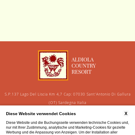
S.P.137 Lago Del Liscia Km 4,7 Cap: 07030 Sant'Antonio Di Gallura
(OT) Sardegna Italia
tel:
+39 079 668026
fax:
+39 348 3830466
X
Diese Website verwendet Cookies
e-mail:
aldiolainfo@gmail.com
P.Iva: 01205930918
Diese Website und die Buchungsseite verwenden technische Cookies und,
nur mit Ihrer Zustimmung, analytische und Marketing-Cookies für gezielte
Werbung und die Anpassung von Anzeigen. Um der Installation aller